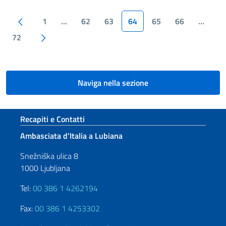
Paginazione
Pagina precedente
1
…
62
63
64
65
66
…
Pagina successiva
72
Naviga nella sezione
Sezione footer
Recapiti e Contatti
Ambasciata d’Italia a Lubiana
Snežniška ulica 8
1000 Ljubljana
Tel:
00 386 1 4262194
Fax:
00 386 1 4253302