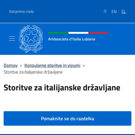
Preskoči na vsebino
IT
EN
SL
Italijanska vlada
Glava spletnega mesta, družbeni
Ambasciata d'Italia Lubiana
Sito Ufficiale Ambasciata d'Italia a Lubiana
Domov
>
Konzularne storitve in vizumi
>
Storitve za italijanske državljane
Storitve za italijanske državljane
Pomaknite se do razdelka