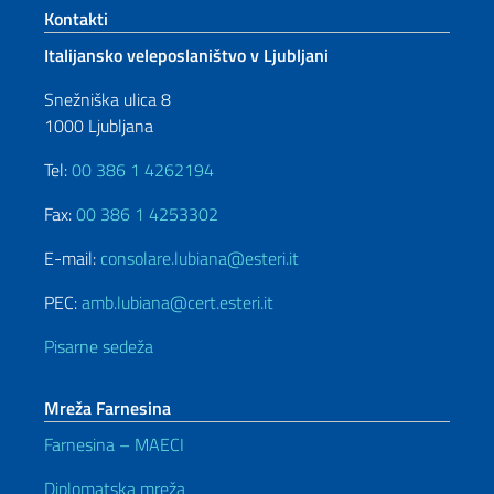
Footer section
Kontakti
Italijansko veleposlaništvo v Ljubljani
Snežniška ulica 8
1000 Ljubljana
Tel:
00 386 1 4262194
Fax:
00 386 1 4253302
E-mail:
consolare.lubiana@esteri.it
PEC:
amb.lubiana@cert.esteri.it
Pisarne sedeža
Mreža Farnesina
Farnesina – MAECI
Diplomatska mreža