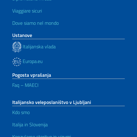
Viaggiare sicuri
Dove siamo nel mondo
Ustanove
Italijanska vlada
Europa.eu
Pogosta vprašanja
Faq – MAECI
Italijansko veleposlaništvo v Ljubljani
Kdo smo
Italija in Slovenija
Konzularne storitve in vizumi