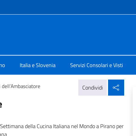
e menù
 Lubiana
amo
Italia e Slovenia
Servizi Consolari e Visti
Condi
i dell’Ambasciatore
Condividi
e
X Settimana della Cucina Italiana nel Mondo a Pirano per
iana