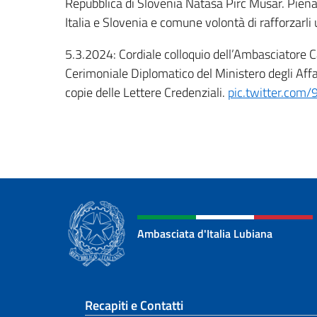
Repubblica di Slovenia Nataša Pirc Musar. Piena 
Italia e Slovenia e comune volontà di rafforzarli
5.3.2024: Cordiale colloquio dell’Ambasciatore 
Cerimoniale Diplomatico del Ministero degli Affa
copie delle Lettere Credenziali.
pic.twitter.co
Ambasciata d'Italia Lubiana
Sezione footer
Recapiti e Contatti