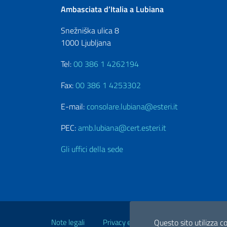
Ambasciata d’Italia a Lubiana
Snežniška ulica 8
1000 Ljubljana
Tel:
00 386 1 4262194
Fax:
00 386 1 4253302
E-mail:
consolare.lubiana@esteri.it
PEC:
amb.lubiana@cert.esteri.it
Gli uffici della sede
Link Utili
Note legali
Privacy e cookie policy
Questo sito utilizza co
Dichiarazio