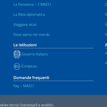
La Farnesina – il MAECI
C
La Rete diplomatica
I
Viaggiare sicuri
S
Dove siamo nel mondo
N
Le Istituzioni
A
Governo Italiano
A
Europa.eu
Domande frequenti
Faq – MAECI
okies tecnici (necessari) e analitici.
ne di accessibilità
2026 Copyright Min