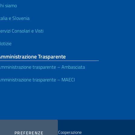
hi siamo
talia e Slovenia
ervizi Consolari e Visti
otizie
Amministrazione Trasparente
mministrazione trasparente – Ambasciata
mministrazione trasparente – MAECI
istero degli Affari Esteri e della Cooperazione
COOKIES
PREFERENZE