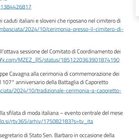
051384426817
caduti italiani e sloveni che riposano nel cimitero di
_ambasciata/2024/10/cerimonia-presso-il-cimitero-di-
ll’ottava sessione del Comitato di Coordinamento dei
://x.com/MZEZ_RS/status/1851220363901874190
eppe Cavagna alla cerimonia di commemorazione dei
 107° anniversario della Battaglia di Caporetto
asciata/2024/10/tradizionale-cerimonia-a-caporetto-
la sfilata di moda italiana – evento centrale del mese
slo.si/rtv365/arhiv/175082183?s=tv_ita
segretario di Stato Sen. Barbaro in occasione della