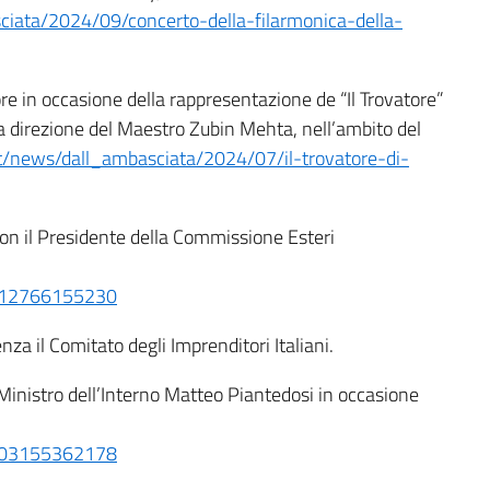
sciata/2024/09/concerto-della-filarmonica-della-
e in occasione della rappresentazione de “Il Trovatore”
a direzione del Maestro Zubin Mehta, nell’ambito del
/it/news/dall_ambasciata/2024/07/il-trovatore-di-
on il Presidente della Commissione Esteri
4412766155230
a il Comitato degli Imprenditori Italiani.
inistro dell’Interno Matteo Piantedosi in occasione
5603155362178