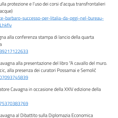
la protezione e l’uso dei corsi d’acqua transfrontalieri
 acque)
-barbaro-successo-per-litalia-da-oggi-nel-bureau-
LhkfIy
na alla conferenza stampa di lancio della quarta
a
6289217122633
vagna alla presentazione del libro “A cavallo del muro.
olcic, alla presenza dei curatori Possamai e Semolič
9307093745839
tore Cavagna in occasione della XXIV edizione della
4775370383769
avagna al Dibattito sulla Diplomazia Economica