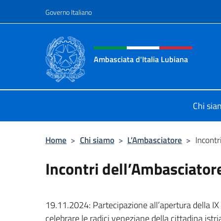
Salta al contenuto
Governo Italiano
Intestazione sito, social 
Ambasciata d'Italia Lubiana
Sito Ufficiale Ambasciata d'Italia a
Chi si
Home
>
Chi siamo
>
L’Ambasciatore
>
Incontr
Incontri dell’Ambasciator
19.11.2024: Partecipazione all’a
pertura della I
celebrare le radici veneziane della cittadina istr