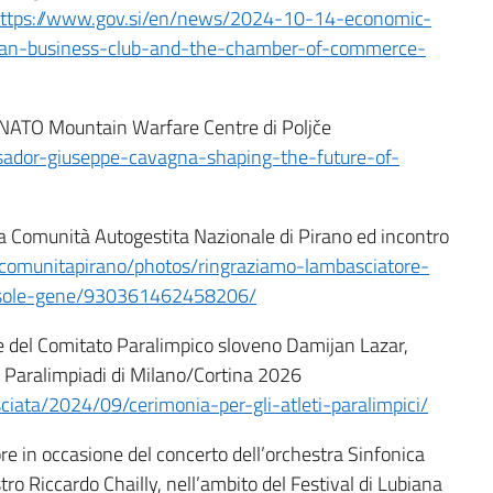
ttps://www.gov.si/en/news/2024-10-14-economic-
nian-business-club-and-the-chamber-of-commerce-
 NATO Mountain Warfare Centre di Poljče
sador-giuseppe-cavagna-shaping-the-future-of-
a Comunità Autogestita Nazionale di Pirano ed incontro
/comunitapirano/photos/ringraziamo-lambasciatore-
console-gene/930361462458206/
e del Comitato Paralimpico sloveno Damijan Lazar,
le Paralimpiadi di Milano/Cortina 2026
sciata/2024/09/cerimonia-per-gli-atleti-paralimpici/
re in occasione del concerto dell’orchestra Sinfonica
tro Riccardo Chailly, nell’ambito del Festival di Lubiana