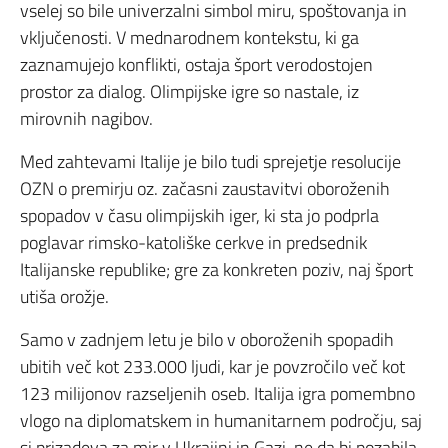
vselej so bile univerzalni simbol miru, spoštovanja in
vključenosti. V mednarodnem kontekstu, ki ga
zaznamujejo konflikti, ostaja šport verodostojen
prostor za dialog. Olimpijske igre so nastale, iz
mirovnih nagibov.
Med zahtevami Italije je bilo tudi sprejetje resolucije
OZN o premirju oz. začasni zaustavitvi oboroženih
spopadov v času olimpijskih iger, ki sta jo podprla
poglavar rimsko-katoliške cerkve in predsednik
Italijanske republike; gre za konkreten poziv, naj šport
utiša orožje.
Samo v zadnjem letu je bilo v oboroženih spopadih
ubitih več kot 233.000 ljudi, kar je povzročilo več kot
123 milijonov razseljenih oseb. Italija igra pomembno
vlogo na diplomatskem in humanitarnem področju, saj
si prizadeva za mir v Ukrajini in Gazi, ne da bi pozabila