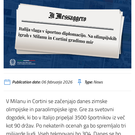
Publication date:
06 februarja 2026
Type:
News
V Milanu in Cortini se začenjajo danes zimske
olimpijske in paraolimpijske igre. Gre za svetovni
dogodek, ki bo v Italijo pripeljal 3500 športnikov iz več
kot 90 držav. Po nekaterih ocenah ga bo spremljalo tri
milijarde ljudi. Vseh tekmovanj bo 304. Danes se bo