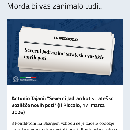
Morda bi vas zanimalo tudi..
Antonio Tajani: "Severni Jadran kot strateško
vozlišče novih poti" (Il Piccolo, 17. marca
2026)
S konfliktom na Bližnjem vzhodu se je začelo obdobje
izrazite mednarodne nestabilnosti. Prednostna naloga