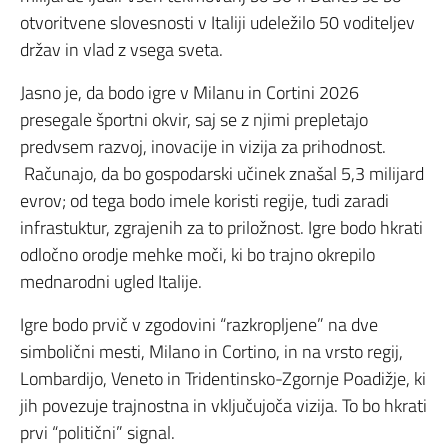
otvoritvene slovesnosti v Italiji udeležilo 50 voditeljev
držav in vlad z vsega sveta.
Jasno je, da bodo igre v Milanu in Cortini 2026
presegale športni okvir, saj se z njimi prepletajo
predvsem razvoj, inovacije in vizija za prihodnost.
Računajo, da bo gospodarski učinek znašal 5,3 milijard
evrov; od tega bodo imele koristi regije, tudi zaradi
infrastuktur, zgrajenih za to priložnost. Igre bodo hkrati
odločno orodje mehke moči, ki bo trajno okrepilo
mednarodni ugled Italije.
Igre bodo prvič v zgodovini “razkropljene” na dve
simbolični mesti, Milano in Cortino, in na vrsto regij,
Lombardijo, Veneto in Tridentinsko-Zgornje Poadižje, ki
jih povezuje trajnostna in vključujoča vizija. To bo hkrati
prvi “politični” signal.