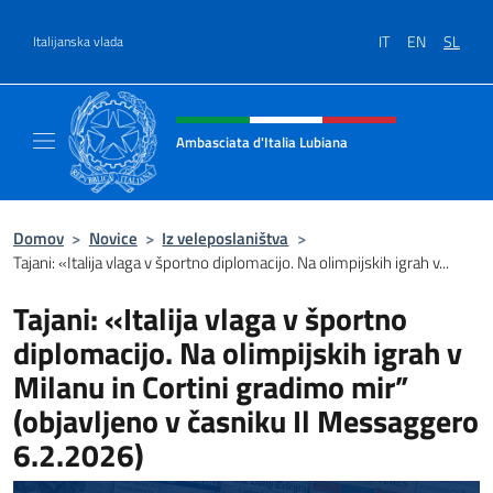
Preskoči na vsebino
IT
EN
SL
Italijanska vlada
Glava spletnega mesta, družbeni
Ambasciata d'Italia Lubiana
Sito Ufficiale Ambasciata d'Italia a Lubiana
Domov
>
Novice
>
Iz veleposlaništva
>
Tajani: «Italija vlaga v športno diplomacijo. Na olimpijskih igrah v...
Tajani: «Italija vlaga v športno
diplomacijo. Na olimpijskih igrah v
Milanu in Cortini gradimo mir”
(objavljeno v časniku Il Messaggero
6.2.2026)