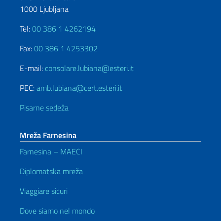
1000 Ljubljana
Tel:
00 386 1 4262194
Fax:
00 386 1 4253302
E-mail:
consolare.lubiana@esteri.it
PEC:
amb.lubiana@cert.esteri.it
Pisarne sedeža
Mreža Farnesina
Farnesina – MAECI
Diplomatska mreža
Viaggiare sicuri
Dove siamo nel mondo