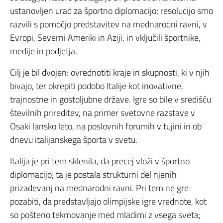
ustanovljen urad za športno diplomacijo; resolucijo smo
razvili s pomočjo predstavitev na mednarodni ravni, v
Evropi, Severni Ameriki in Aziji, in vključili športnike,
medije in podjetja.
Cilj je bil dvojen: ovrednotiti kraje in skupnosti, ki v njih
bivajo, ter okrepiti podobo Italije kot inovativne,
trajnostne in gostoljubne države. Igre so bile v središču
številnih prireditev, na primer svetovne razstave v
Osaki lansko leto, na poslovnih forumih v tujini in ob
dnevu italijanskega športa v svetu.
Italija je pri tem sklenila, da precej vloži v športno
diplomacijo; ta je postala strukturni del njenih
prizadevanj na mednarodni ravni. Pri tem ne gre
pozabiti, da predstavljajo olimpijske igre vrednote, kot
so pošteno tekmovanje med mladimi z vsega sveta;