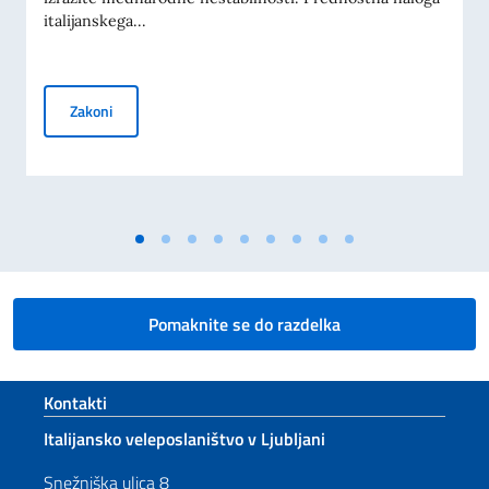
italijanskega...
Antonio Tajani: "Severni Jadran kot strateško vozlišče novih
Zakoni
Pomaknite se do razdelka
Footer section
Kontakti
Italijansko veleposlaništvo v Ljubljani
Snežniška ulica 8