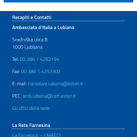
Sezione footer
Recapiti e Contatti
Ambasciata d’Italia a Lubiana
Snežniška ulica 8
1000 Ljubljana
Tel:
00 386 1 4262194
Fax:
00 386 1 4253302
E-mail:
consolare.lubiana@esteri.it
PEC:
amb.lubiana@cert.esteri.it
Gli uffici della sede
La Rete Farnesina
La Farnesina – il MAECI