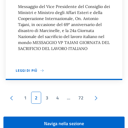
Messaggio del Vice Presidente del Consiglio dei
Ministri e Ministro degli Affari Esteri e della
Cooperazione Internazionale, On. Antonio
Tajani, in occasione del 69° anniversario del
disastro di Marcinelle, e la 24a Giornata
Nazionale del sacrificio del lavoro italiano nel
mondo MESSAGGIO VP TAJANI GIORNATA DEL
SACRIFICIO DEL LAVORO ITALIANO
LEGGI DI PIÙ
Paginazione
Pagina precedente
Pagina succes
1
2
3
4
…
72
Naviga nella sezione