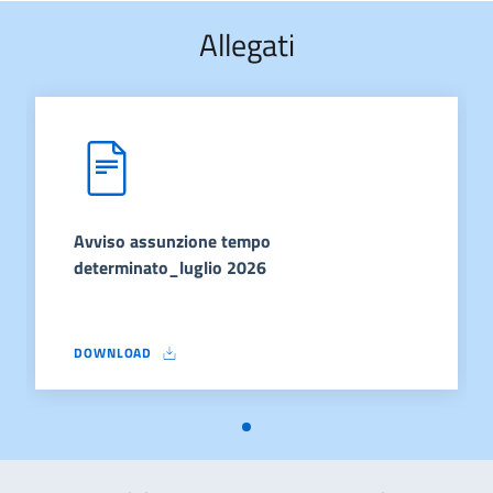
Allegati
Avviso assunzione tempo
determinato_luglio 2026
DOWNLOAD
AVVISO ASSUNZIONE TEMPO DETERMINATO_LUGLIO 2026