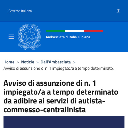
Salta al contenuto
IT
Governo Italiano
Intestazione sito, social e menù
Ambasciata d'Italia Lubiana
Sito Ufficiale Ambasciata d'Italia a Lubiana
Home
>
Notizie
>
Dall’Ambasciata
>
Avviso di assunzione di n. 1 impiegato/a a tempo determinato...
Avviso di assunzione di n. 1
impiegato/a a tempo determinato
da adibire ai servizi di autista-
commesso-centralinista