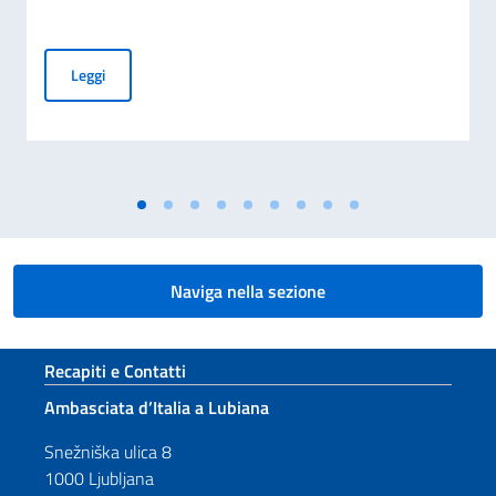
Precauzioni da adottare in caso di passeggiate nella natura
Leggi
Naviga nella sezione
Sezione footer
Recapiti e Contatti
Ambasciata d’Italia a Lubiana
Snežniška ulica 8
1000 Ljubljana