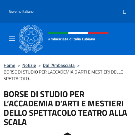
Salta al contenuto
IT
Governo Italiano
Intestazione sito, social e menù
Ambasciata d'Italia Lubiana
Sito Ufficiale Ambasciata d'Italia a Lubiana
Home
>
Notizie
>
Dall’Ambasciata
>
BORSE DI STUDIO PER L’ACCADEMIA D’ARTI E MESTIERI DELLO
SPETTACOLO...
BORSE DI STUDIO PER
L’ACCADEMIA D’ARTI E MESTIERI
DELLO SPETTACOLO TEATRO ALLA
SCALA