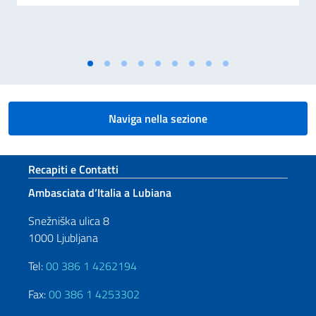
Naviga nella sezione
Sezione footer
Recapiti e Contatti
Ambasciata d’Italia a Lubiana
Snežniška ulica 8
1000 Ljubljana
Tel:
00 386 1 4262194
Fax:
00 386 1 4253302