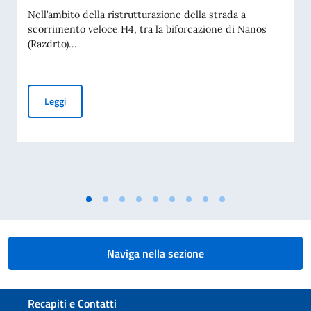
Nell’ambito della ristrutturazione della strada a
scorrimento veloce H4, tra la biforcazione di Nanos
(Razdrto)...
Nuovo regime sulla superstrada H4
Leggi
Naviga nella sezione
Sezione footer
Recapiti e Contatti