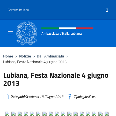
Salta al contenuto
IT
Governo Italiano
Intestazione sito, social e menù
Ambasciata d'Italia Lubiana
Sito Ufficiale Ambasciata d'Italia a Lubiana
Home
>
Notizie
>
Dall’Ambasciata
>
Lubiana, Festa Nazionale 4 giugno 2013
Lubiana, Festa Nazionale 4 giugno
2013
Data pubblicazione:
18 Giugno 2013
Tipologia:
News