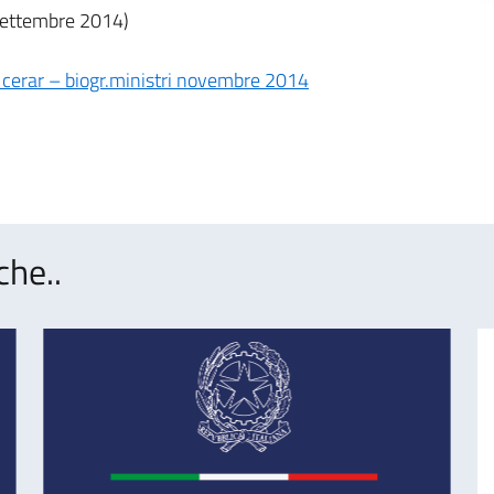
 settembre 2014)
cerar – biogr.ministri novembre 2014
che..