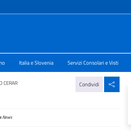
e menù
 Lubiana
amo
Italia e Slovenia
Servizi Consolari e Visti
Condi
O CERAR
Condividi
:
News