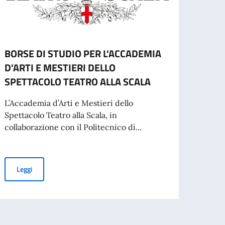
BORSE DI STUDIO PER L'ACCADEMIA
Gradu
D'ARTI E MESTIERI DELLO
studi
SPETTACOLO TEATRO ALLA SCALA
per 
Slov
L’Accademia d’Arti e Mestieri dello
Spettacolo Teatro alla Scala, in
Gradua
collaborazione con il Politecnico di...
Leg
BORSE DI STUDIO PER L'ACCADEMIA D'ARTI E MESTIERI DELLO
Leggi
inato da adibire ai servizi di autista-commesso-centralinista