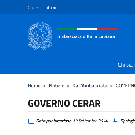
Salta al contenuto
Governo Italiano
Intestazione sito, social 
Ambasciata d'Italia Lubiana
Sito Ufficiale Ambasciata d'Italia a
Chi si
Home
>
Notizie
>
Dall’Ambasciata
>
GOVERN
GOVERNO CERAR
Data pubblicazione:
19 Settembre 2014
Tipologia