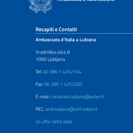
Sezione footer
Recapiti e Contatti
Ambasciata d’Italia a Lubiana
Snežniška ulica 8
1000 Ljubljana
Tel:
00 386 1 4262194
Fax:
00 386 1 4253302
E-mail:
consolare.lubiana@esteri.it
PEC:
amb.lubiana@cert.esteri.it
Gli uffici della sede