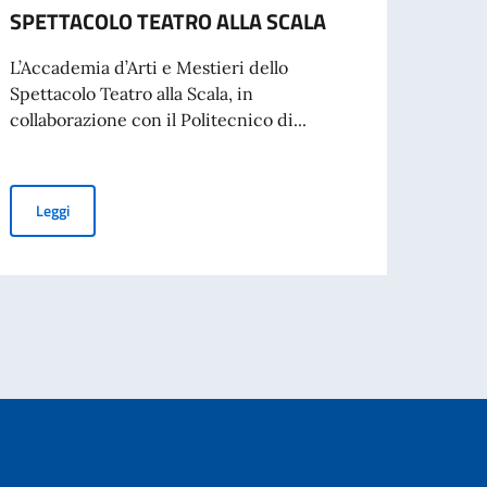
SPETTACOLO TEATRO ALLA SCALA
per 
Slov
L’Accademia d’Arti e Mestieri dello
Spettacolo Teatro alla Scala, in
Gradua
collaborazione con il Politecnico di...
Leg
BORSE DI STUDIO PER L'ACCADEMIA D'ARTI E MESTIERI DELLO
Leggi
inato da adibire ai servizi di autista-commesso-centralinista