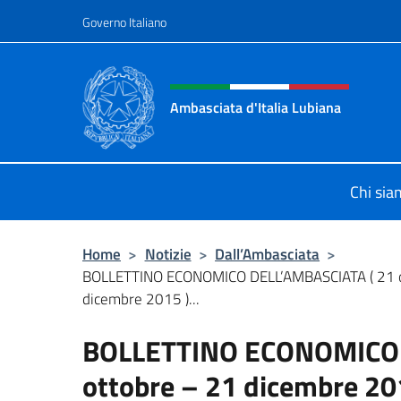
Salta al contenuto
Governo Italiano
Intestazione sito, social 
Ambasciata d'Italia Lubiana
Sito Ufficiale Ambasciata d'Italia a
Chi si
Home
>
Notizie
>
Dall’Ambasciata
>
BOLLETTINO ECONOMICO DELL’AMBASCIATA ( 21 o
dicembre 2015 )...
BOLLETTINO ECONOMICO 
ottobre – 21 dicembre 2