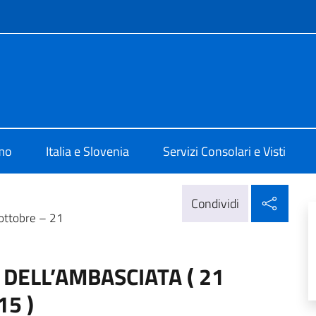
e menù
 Lubiana
amo
Italia e Slovenia
Servizi Consolari e Visti
Condi
Condividi
ttobre – 21
DELL’AMBASCIATA ( 21
015 )