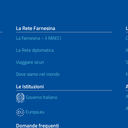
La Rete Farnesina
L
La Farnesina – il MAECI
C
La Rete diplomatica
I
Viaggiare sicuri
S
Dove siamo nel mondo
N
Le Istituzioni
A
Governo Italiano
A
Europa.eu
Domande frequenti