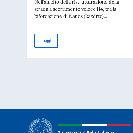
Nell’ambito della ristrutturazione della
strada a scorrimento veloce H4, tra la
biforcazione di Nanos (Razdrto)...
Nuovo regime sulla superstrada H4
Leggi
Ambasciata d'Italia Lubiana