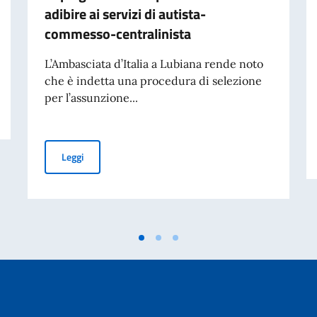
adibire ai servizi di autista-
commesso-centralinista
L’Ambasciata d’Italia a Lubiana rende noto
che è indetta una procedura di selezione
per l’assunzione...
Avviso di assunzione di n. 1 impiegato/a a tempo determ
Leggi