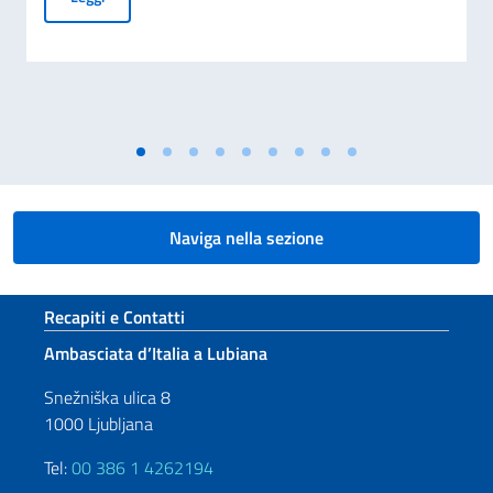
Naviga nella sezione
Sezione footer
Recapiti e Contatti
Ambasciata d’Italia a Lubiana
Snežniška ulica 8
1000 Ljubljana
Tel:
00 386 1 4262194