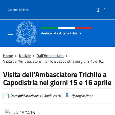
Salta al contenuto
IT
SL
Governo Italiano
Intestazione sito, social e menù
Ambasciata d'Italia Lubiana
Sito Ufficiale Ambasciata d'Italia a Lubiana
Home
>
Notizie
>
Dall’Ambasciata
>
Visita dell’Ambasciatore Trichilo a Capodistria nei giorni 15 e 16...
Visita dell’Ambasciatore Trichilo a
Capodistria nei giorni 15 e 16 aprile
Data pubblicazione:
19 Aprile 2016
Tipologia:
News