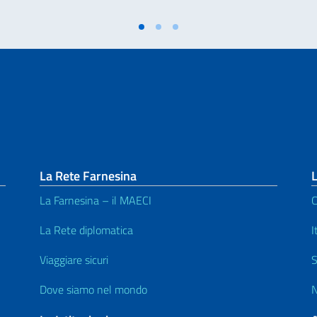
La Rete Farnesina
L
La Farnesina – il MAECI
C
La Rete diplomatica
I
Viaggiare sicuri
S
Dove siamo nel mondo
N