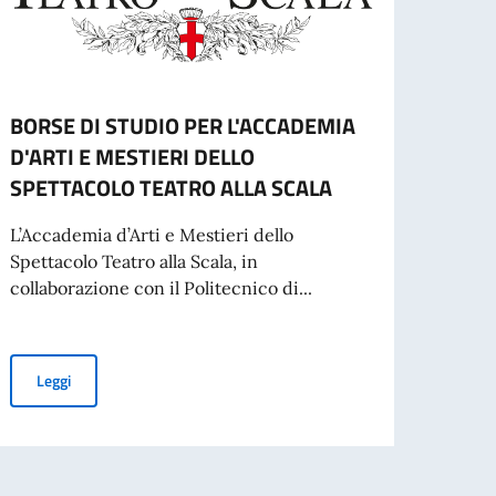
BORSE DI STUDIO PER L'ACCADEMIA
Gradu
D'ARTI E MESTIERI DELLO
studi
SPETTACOLO TEATRO ALLA SCALA
per 
Slov
L’Accademia d’Arti e Mestieri dello
Spettacolo Teatro alla Scala, in
Gradua
collaborazione con il Politecnico di...
Leg
BORSE DI STUDIO PER L'ACCADEMIA D'ARTI E MESTIERI DELLO
Leggi
inato da adibire ai servizi di autista-commesso-centralinista