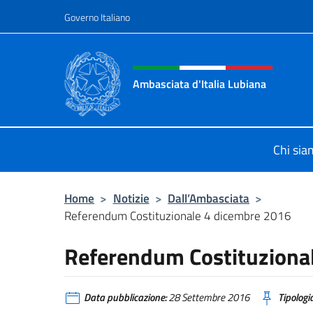
Salta al contenuto
Governo Italiano
Intestazione sito, social 
Ambasciata d'Italia Lubiana
Sito Ufficiale Ambasciata d'Italia a
Chi si
Home
>
Notizie
>
Dall’Ambasciata
>
Referendum Costituzionale 4 dicembre 2016
Referendum Costituziona
Data pubblicazione:
28 Settembre 2016
Tipologia