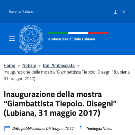
Salta al contenuto
IT
SL
Governo Italiano
Intestazione sito, social e menù
Ambasciata d'Italia Lubiana
Sito Ufficiale Ambasciata d'Italia a Lubiana
Home
>
Notizie
>
Dall’Ambasciata
>
Inaugurazione della mostra “Giambattista Tiepolo. Disegni” (Lubiana,
31 maggio 2017)
Inaugurazione della mostra
“Giambattista Tiepolo. Disegni”
(Lubiana, 31 maggio 2017)
Data pubblicazione:
05 Giugno 2017
Tipologia:
News