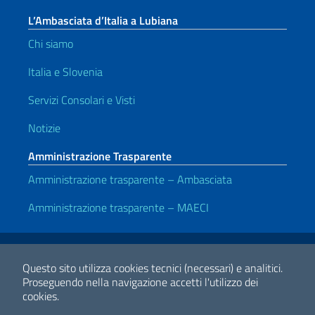
L’Ambasciata d’Italia a Lubiana
Chi siamo
Italia e Slovenia
Servizi Consolari e Visti
Notizie
Amministrazione Trasparente
Amministrazione trasparente – Ambasciata
Amministrazione trasparente – MAECI
Link Utili
Note legali
Privacy e cookie policy
Dichiarazione di accessibilità
Questo sito utilizza cookies tecnici (necessari) e analitici.
Proseguendo nella navigazione accetti l'utilizzo dei
cookies.
2026 Copyright Ministero degli Affari Esteri e della Cooperazione