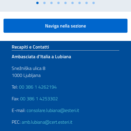
Naviga nella sezione
Sezione footer
Recapiti e Contatti
Ambasciata d’Italia a Lubiana
Snežniška ulica 8
1000 Ljubljana
Tel:
00 386 1 4262194
Fax:
00 386 1 4253302
E-mail:
consolare.lubiana@esteri.it
PEC:
amb.lubiana@cert.esteri.it