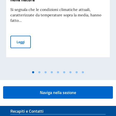
Si segnala che le condizioni climatiche attuali,
caratterizzate da temperature sopra la media, hanno
fatto...
Precauzioni da adottare in caso di passeggiate nella natura
Leggi
Naviga nella sezione
Sezione footer
Recapiti e Contatti