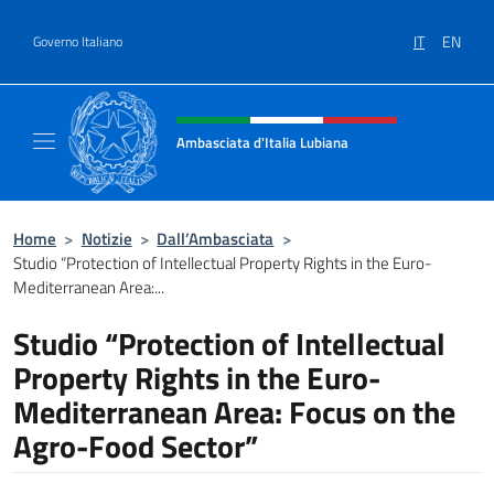
Salta al contenuto
IT
EN
Governo Italiano
Intestazione sito, social e menù
Ambasciata d'Italia Lubiana
Sito Ufficiale Ambasciata d'Italia a Lubiana
Home
>
Notizie
>
Dall’Ambasciata
>
Studio “Protection of Intellectual Property Rights in the Euro-
Mediterranean Area:...
Studio “Protection of Intellectual
Property Rights in the Euro-
Mediterranean Area: Focus on the
Agro-Food Sector”