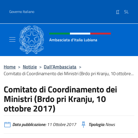
Salta al contenuto
IT
SL
Governo Italiano
Intestazione sito, social e menù
Ambasciata d'Italia Lubiana
Sito Ufficiale Ambasciata d'Italia a Lubiana
Home
>
Notizie
>
Dall’Ambasciata
>
Comitato di Coordinamento dei Ministri (Brdo pri Kranju, 10 ottobre...
Comitato di Coordinamento dei
Ministri (Brdo pri Kranju, 10
ottobre 2017)
Data pubblicazione:
11 Ottobre 2017
Tipologia:
News