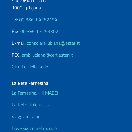
Snežniška ulica 8
1000 Ljubljana
Tel:
00 386 1 4262194
Fax:
00 386 1 4253302
E-mail:
consolare.lubiana@esteri.it
PEC:
amb.lubiana@cert.esteri.it
Gli uffici della sede
La Rete Farnesina
La Farnesina – il MAECI
La Rete diplomatica
Viaggiare sicuri
Dove siamo nel mondo