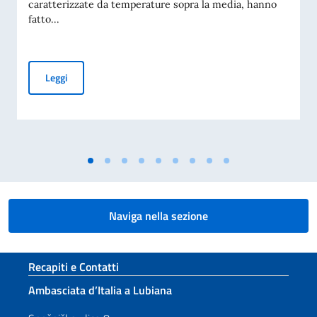
caratterizzate da temperature sopra la media, hanno
fatto...
Precauzioni da adottare in caso di passeggiate nella natura
Leggi
Naviga nella sezione
Sezione footer
Recapiti e Contatti
Ambasciata d’Italia a Lubiana