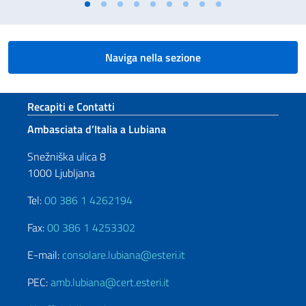
Naviga nella sezione
Sezione footer
Recapiti e Contatti
Ambasciata d’Italia a Lubiana
Snežniška ulica 8
1000 Ljubljana
Tel:
00 386 1 4262194
Fax:
00 386 1 4253302
E-mail:
consolare.lubiana@esteri.it
PEC:
amb.lubiana@cert.esteri.it