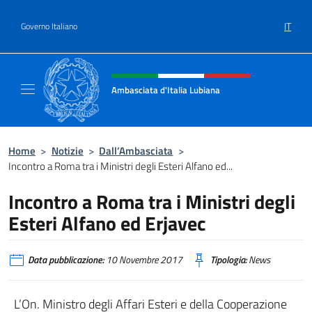
Salta al contenuto
IT
Governo Italiano
Intestazione sito, social e menù
Ambasciata d'Italia Lubiana
Sito Ufficiale Ambasciata d'Italia a Lubiana
Home
>
Notizie
>
Dall’Ambasciata
>
Incontro a Roma tra i Ministri degli Esteri Alfano ed...
Incontro a Roma tra i Ministri degli
Esteri Alfano ed Erjavec
Data pubblicazione:
10 Novembre 2017
Tipologia:
News
L’On. Ministro degli Affari Esteri e della Cooperazione