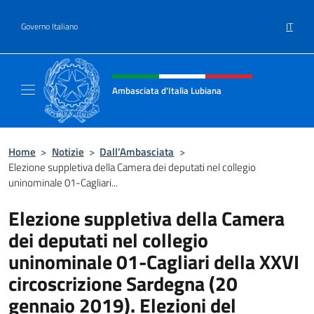
Salta al contenuto
IT
Governo Italiano
Intestazione sito, social e menù
Ambasciata d'Italia Lubiana
Sito Ufficiale Ambasciata d'Italia a Lubiana
Home
>
Notizie
>
Dall’Ambasciata
>
Elezione suppletiva della Camera dei deputati nel collegio
uninominale 01-Cagliari...
Elezione suppletiva della Camera
dei deputati nel collegio
uninominale 01-Cagliari della XXVI
circoscrizione Sardegna (20
gennaio 2019). Elezioni del