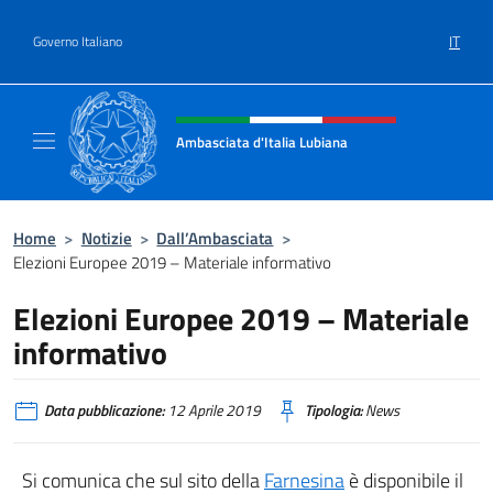
Salta al contenuto
IT
Governo Italiano
Intestazione sito, social e menù
Ambasciata d'Italia Lubiana
Sito Ufficiale Ambasciata d'Italia a Lubiana
Home
>
Notizie
>
Dall’Ambasciata
>
Elezioni Europee 2019 – Materiale informativo
Elezioni Europee 2019 – Materiale
informativo
Data pubblicazione:
12 Aprile 2019
Tipologia:
News
Si comunica che sul sito della
Farnesina
è disponibile il