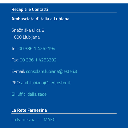
Sezione footer
Recapiti e Contatti
Ambasciata d’Italia a Lubiana
Snežniška ulica 8
1000 Ljubljana
Tel:
00 386 1 4262194
Fax:
00 386 1 4253302
E-mail:
consolare.lubiana@esteri.it
PEC:
amb.lubiana@cert.esteri.it
Gli uffici della sede
La Rete Farnesina
La Farnesina – il MAECI