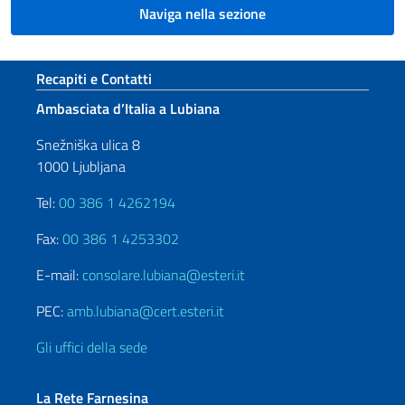
Naviga nella sezione
Sezione footer
Recapiti e Contatti
Ambasciata d’Italia a Lubiana
Snežniška ulica 8
1000 Ljubljana
Tel:
00 386 1 4262194
Fax:
00 386 1 4253302
E-mail:
consolare.lubiana@esteri.it
PEC:
amb.lubiana@cert.esteri.it
Gli uffici della sede
La Rete Farnesina