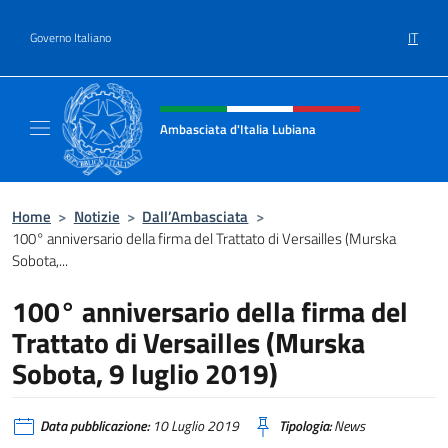
Salta al contenuto
IT
Governo Italiano
Intestazione sito, social e menù
Ambasciata d'Italia Lubiana
Sito Ufficiale Ambasciata d'Italia a Lubiana
Home
>
Notizie
>
Dall’Ambasciata
>
100° anniversario della firma del Trattato di Versailles (Murska
Sobota,...
100° anniversario della firma del
Trattato di Versailles (Murska
Sobota, 9 luglio 2019)
Data pubblicazione:
10 Luglio 2019
Tipologia:
News