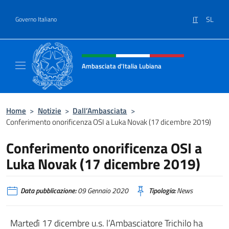
Salta al contenuto
IT
SL
Governo Italiano
Intestazione sito, social e menù
Ambasciata d'Italia Lubiana
Sito Ufficiale Ambasciata d'Italia a Lubiana
Home
>
Notizie
>
Dall’Ambasciata
>
Conferimento onorificenza OSI a Luka Novak (17 dicembre 2019)
Conferimento onorificenza OSI a
Luka Novak (17 dicembre 2019)
Data pubblicazione:
09 Gennaio 2020
Tipologia:
News
Martedì 17 dicembre u.s. l’Ambasciatore Trichilo ha