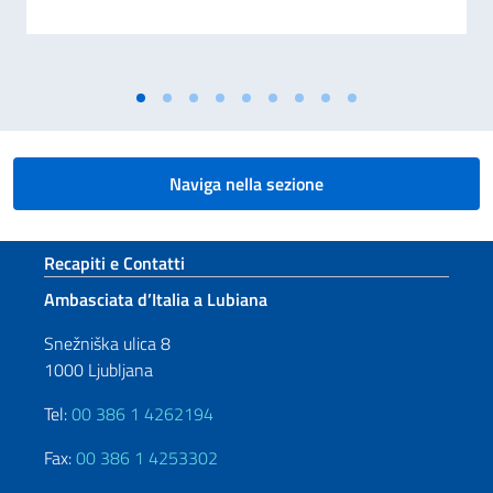
Naviga nella sezione
Sezione footer
Recapiti e Contatti
Ambasciata d’Italia a Lubiana
Snežniška ulica 8
1000 Ljubljana
Tel:
00 386 1 4262194
Fax:
00 386 1 4253302