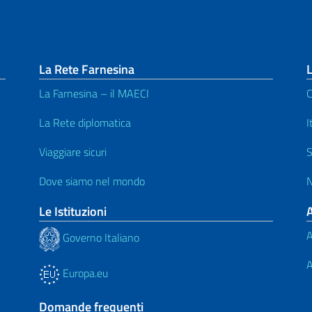
La Rete Farnesina
L
La Farnesina – il MAECI
C
La Rete diplomatica
I
Viaggiare sicuri
S
Dove siamo nel mondo
N
Le Istituzioni
A
Governo Italiano
A
Europa.eu
Domande frequenti