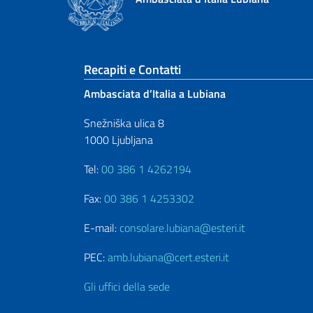
Sezione footer
Recapiti e Contatti
Ambasciata d’Italia a Lubiana
Snežniška ulica 8
1000 Ljubljana
Tel:
00 386 1 4262194
Fax:
00 386 1 4253302
E-mail:
consolare.lubiana@esteri.it
PEC:
amb.lubiana@cert.esteri.it
Gli uffici della sede