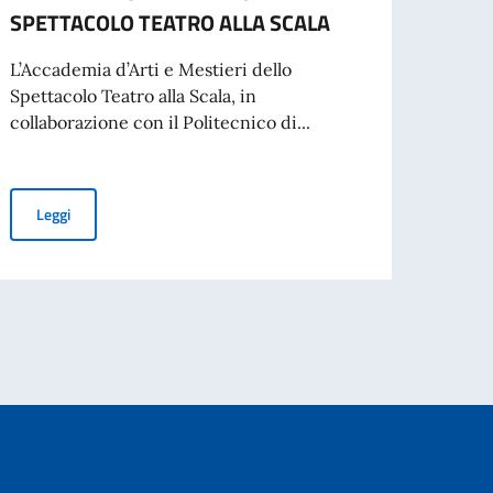
SPETTACOLO TEATRO ALLA SCALA
per 
Slov
L’Accademia d’Arti e Mestieri dello
Spettacolo Teatro alla Scala, in
Gradua
collaborazione con il Politecnico di...
Leg
BORSE DI STUDIO PER L'ACCADEMIA D'ARTI E MESTIERI DELLO
Leggi
inato da adibire ai servizi di autista-commesso-centralinista