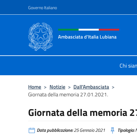
Salta al contenuto
Governo Italiano
Intestazione sito, social 
Ambasciata d'Italia Lubiana
Sito Ufficiale Ambasciata d'Italia a
Chi si
Home
>
Notizie
>
Dall’Ambasciata
>
Giornata della memoria 27.01.2021.
Giornata della memoria 2
Data pubblicazione:
25 Gennaio 2021
Tipologia:
N