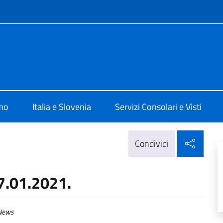
e menù
 Lubiana
amo
Italia e Slovenia
Servizi Consolari e Visti
Condi
Condividi
7.01.2021.
ews