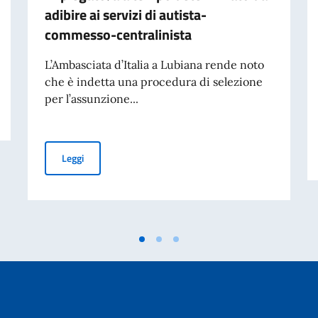
adibire ai servizi di autista-
commesso-centralinista
L’Ambasciata d’Italia a Lubiana rende noto
che è indetta una procedura di selezione
per l’assunzione...
Avviso di assunzione di n. 1 impiegato/a a tempo determ
Leggi