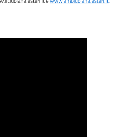
.iiclubiana.esteri.it e
www.amblubiana.esteri.it
.