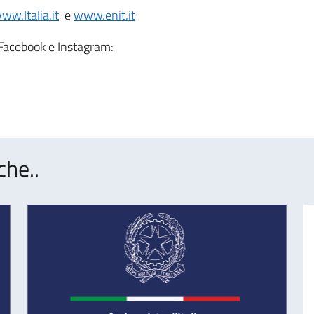
ww.Italia.it
e
www.enit.it
u Facebook e Instagram:
che..