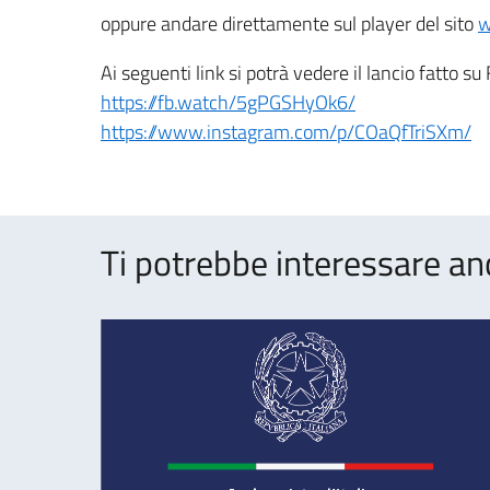
oppure andare direttamente sul player del sito
w
Ai seguenti link si potrà vedere il lancio fatto s
https://fb.watch/5gPGSHyOk6/
https://www.instagram.com/p/COaQfTriSXm/
Ti potrebbe interessare an