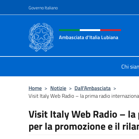
Salta al contenuto
Governo Italiano
Intestazione sito, social 
Ambasciata d'Italia Lubiana
Sito Ufficiale Ambasciata d'Italia a
Chi si
Home
>
Notizie
>
Dall’Ambasciata
>
Visit Italy Web Radio – la prima radio internazional
Visit Italy Web Radio – la
per la promozione e il rila