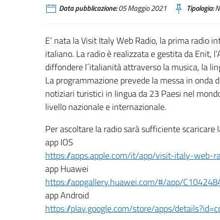
Data pubblicazione:
05 Maggio 2021
Tipologia:
N
E’ nata la Visit Italy Web Radio, la prima radio i
italiano. La radio è realizzata e gestita da Enit, 
diffondere l´italianità attraverso la musica, la lin
La programmazione prevede la messa in onda di mu
notiziari turistici in lingua da 23 Paesi nel mon
livello nazionale e internazionale.
Per ascoltare la radio sarà sufficiente scaricare
app IOS
https://apps.apple.com/it/app/visit-italy-web
app Huawei
https://appgallery.huawei.com/#/app/C10424
app Android
https://play.google.com/store/apps/details?id=c