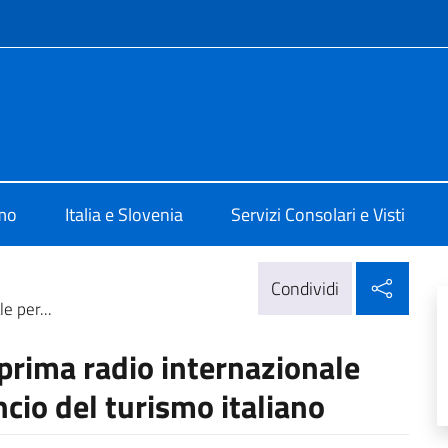
e menù
 Lubiana
amo
Italia e Slovenia
Servizi Consolari e Visti
Condi
Condividi
e per...
 prima radio internazionale
ncio del turismo italiano