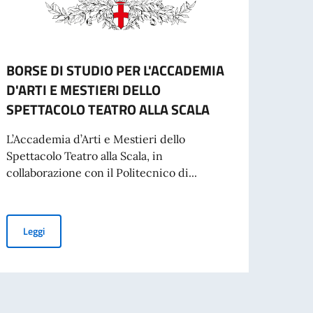
BORSE DI STUDIO PER L'ACCADEMIA
Gradu
D'ARTI E MESTIERI DELLO
studi
SPETTACOLO TEATRO ALLA SCALA
per 
Slov
L’Accademia d’Arti e Mestieri dello
Spettacolo Teatro alla Scala, in
Gradua
collaborazione con il Politecnico di...
Leg
BORSE DI STUDIO PER L'ACCADEMIA D'ARTI E MESTIERI DELLO
Leggi
inato da adibire ai servizi di autista-commesso-centralinista