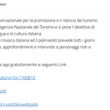
ews
nternazionale per la promozione e il rilancio del turismo
l’Agenzia Nazionale del Turismo e si pone l´obiettivo di
gua e la cultura italiana.
sica italiana ed il palinsesto prevede tutti i giorni
do, approfondimenti e interviste a personaggi noti a
 la app gratuitamente ai seguenti Link:
-radio/id1541700810
8409
om.visititalywebradio