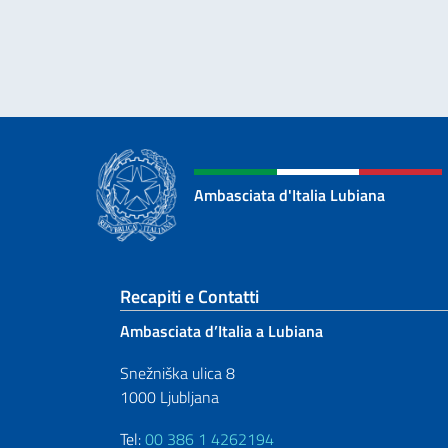
Ambasciata d'Italia Lubiana
Sezione footer
Recapiti e Contatti
Ambasciata d’Italia a Lubiana
Snežniška ulica 8
1000 Ljubljana
Tel:
00 386 1 4262194