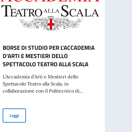
BORSE DI STUDIO PER L'ACCADEMIA
Gradu
D'ARTI E MESTIERI DELLO
studi
SPETTACOLO TEATRO ALLA SCALA
per 
Slov
L’Accademia d’Arti e Mestieri dello
Spettacolo Teatro alla Scala, in
Gradua
collaborazione con il Politecnico di...
Leg
BORSE DI STUDIO PER L'ACCADEMIA D'ARTI E MESTIERI DELLO
Leggi
inato da adibire ai servizi di autista-commesso-centralinista