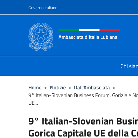
Salta al contenuto
Governo Italiano
Intestazione sito, social 
Ambasciata d'Italia Lubiana
Sito Ufficiale Ambasciata d'Italia a
Chi si
Home
>
Notizie
>
Dall’Ambasciata
>
9° Italian-Slovenian Business Forum: Gorizia e No
UE...
9° Italian-Slovenian Busi
Gorica Capitale UE della 