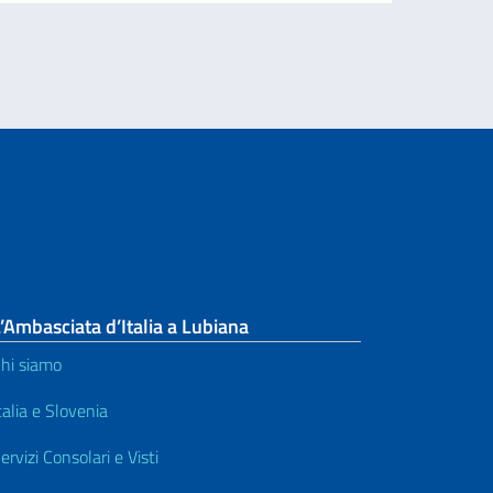
’Ambasciata d’Italia a Lubiana
hi siamo
talia e Slovenia
ervizi Consolari e Visti