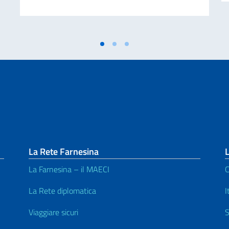
La Rete Farnesina
L
La Farnesina – il MAECI
C
La Rete diplomatica
I
Viaggiare sicuri
S