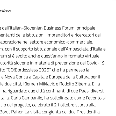
:
News
e dell’Italian-Slovenian Business Forum, principale
tanti delle istituzioni, imprenditori e ricercatori dei
llaborazione nel settore economico-commerciale.
, con il supporto istituzionale dell’Ambasciata d’Italia e
Forum si è svolto anche quest’anno in formato virtuale,
 autorità slovene in materia di prevenzione del Covid-19.
getto “GO!Bordessless 2025” che ha permesso la
a e Nova Gorica a Capitale Europea della Cultura per il
le due città, Klemen Miklavič e Rodolfo Ziberna. E’ la
 ha riguardato due città confinanti di due Paesi diversi,
alia, Carlo Campanile, ha sottolineato come l’evento si
io del progetto, celebrato il 21 ottobre scorso alla
Borut Pahor. La visita congiunta dei due Presidenti a