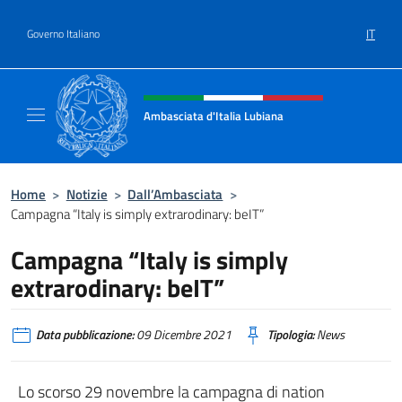
Salta al contenuto
IT
Governo Italiano
Intestazione sito, social e menù
Ambasciata d'Italia Lubiana
Sito Ufficiale Ambasciata d'Italia a Lubiana
Home
>
Notizie
>
Dall’Ambasciata
>
Campagna “Italy is simply extrarodinary: beIT”
Campagna “Italy is simply
extrarodinary: beIT”
Data pubblicazione:
09 Dicembre 2021
Tipologia:
News
Lo scorso 29 novembre la campagna di nation