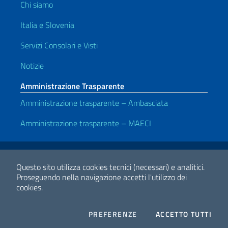
Chi siamo
Italia e Slovenia
Servizi Consolari e Visti
Notizie
Amministrazione Trasparente
Amministrazione trasparente – Ambasciata
Amministrazione trasparente – MAECI
Link Utili
Note legali
Privacy e cookie policy
Dichiarazione di accessibilità
Questo sito utilizza cookies tecnici (necessari) e analitici.
Proseguendo nella navigazione accetti l'utilizzo dei
cookies.
2026 Copyright Ministero degli Affari Esteri e della Cooperazione
Internazionale
COOKIES
I CO
PREFERENZE
ACCETTO TUTTI
Facebook
Twitter
Whatsapp