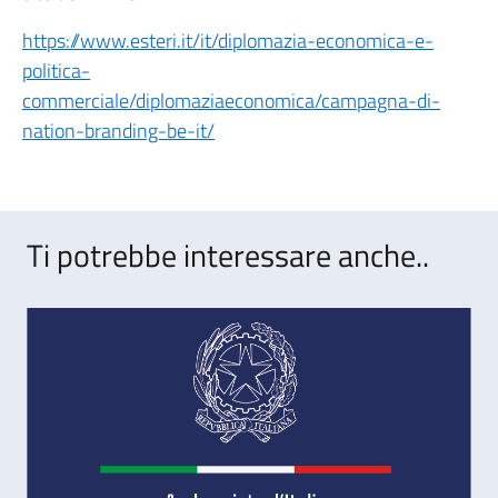
https://www.esteri.it/it/diplomazia-economica-e-
politica-
commerciale/diplomaziaeconomica/campagna-di-
nation-branding-be-it/
Ti potrebbe interessare anche..