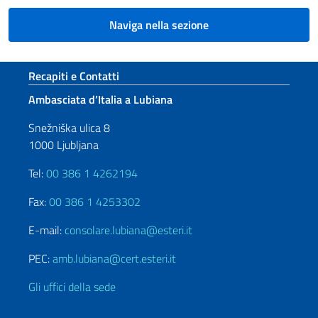
Naviga nella sezione
Sezione footer
Recapiti e Contatti
Ambasciata d’Italia a Lubiana
Snežniška ulica 8
1000 Ljubljana
Tel:
00 386 1 4262194
Fax:
00 386 1 4253302
E-mail:
consolare.lubiana@esteri.it
PEC:
amb.lubiana@cert.esteri.it
Gli uffici della sede