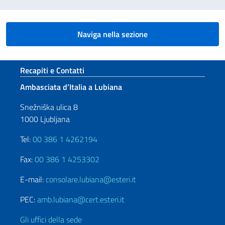
Naviga nella sezione
Sezione footer
Recapiti e Contatti
Ambasciata d’Italia a Lubiana
Snežniška ulica 8
1000 Ljubljana
Tel:
00 386 1 4262194
Fax:
00 386 1 4253302
E-mail:
consolare.lubiana@esteri.it
PEC:
amb.lubiana@cert.esteri.it
Gli uffici della sede