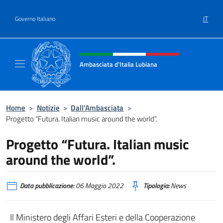
Salta al contenuto
IT
Governo Italiano
Intestazione sito, social e menù
Ambasciata d'Italia Lubiana
Sito Ufficiale Ambasciata d'Italia a Lubiana
Home
>
Notizie
>
Dall’Ambasciata
>
Progetto “Futura. Italian music around the world”.
Progetto “Futura. Italian music
around the world”.
Data pubblicazione:
06 Maggio 2022
Tipologia:
News
Il Ministero degli Affari Esteri e della Cooperazione