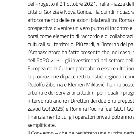
del Progetto il 21 ottobre 2021, nella Piazza dell
città di Gorizia e Nova Gorica. Ha quindi inquad
afforzamento delle relazioni bilaterali tra Roma
prospettiva divenire un vero punto di incontro e
porsi come elemento di raccordo e di collaborazi
culturali sul territorio. Più tardi, all’interno del p
l’Ambasciatore ha fatto presente che, nel caso 
dell’EXPO 2030, gli investimenti nel settore dell
Europea della Cultura potrebbero essere ulterior
la promozione di pacchetti turistici regionali conc
Rodolfo Ziberna e Klemen Miklavič, hanno posto in
urbana e dei servizi ai cittadini, per i quali il 
intervenuti anche i Direttori dei due Enti prepos
zavod GO! 2025) e Romina Kocina (del GECT GO) c
finanziamento cui gli operatori privati potrann
semplificate.
Il Convegno – che ha registrato una nutrita partec