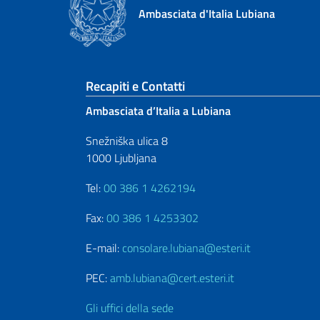
Ambasciata d'Italia Lubiana
Sezione footer
Recapiti e Contatti
Ambasciata d’Italia a Lubiana
Snežniška ulica 8
1000 Ljubljana
Tel:
00 386 1 4262194
Fax:
00 386 1 4253302
E-mail:
consolare.lubiana@esteri.it
PEC:
amb.lubiana@cert.esteri.it
Gli uffici della sede