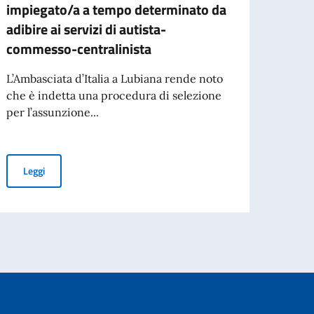
impiegato/a a tempo determinato da
D'AR
adibire ai servizi di autista-
SPET
commesso-centralinista
L’Acca
Spetta
L’Ambasciata d’Italia a Lubiana rende noto
collab
che è indetta una procedura di selezione
per l’assunzione...
Leg
Avviso di assunzione di n. 1 impiegato/a a tempo determinato da 
Leggi