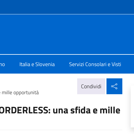
e menù
 Lubiana
amo
Italia e Slovenia
Servizi Consolari e Visti
Condi
Condividi
mille opportunità
RDERLESS: una sfida e mille