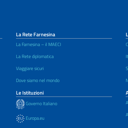
La Rete Farnesina
L
La Farnesina – il MAECI
C
La Rete diplomatica
I
Viaggiare sicuri
S
Dove siamo nel mondo
N
Le Istituzioni
A
Governo Italiano
A
Europa.eu