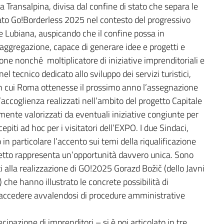
a Transalpina, divisa dal confine di stato che separa le
rato Go!Borderless 2025 nel contesto del progressivo
 e Lubiana, auspicando che il confine possa in
 aggregazione, capace di generare idee e progetti e
one nonché moltiplicatore di iniziative imprenditoriali e
anel tecnico dedicato allo sviluppo dei servizi turistici,
in cui Roma ottenesse il prossimo anno l’assegnazione
’accoglienza realizzati nell’ambito del progetto Capitale
mente valorizzati da eventuali iniziative congiunte per
epiti ad hoc per i visitatori dell’EXPO. I due Sindaci,
 particolare l’accento sui temi della riqualificazione
progetto rappresenta un’opportunità davvero unica. Sono
ti alla realizzazione di GO!2025 Gorazd Božič (dello Javni
he hanno illustrato le concrete possibilità di
o accedere avvalendosi di procedure amministrative
ipazione di imprenditori – si è poi articolato in tre