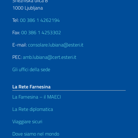
Snežniška ulica 8
1000 Ljubljana
Tel:
00 386 1 4262194
Fax:
00 386 1 4253302
E-mail:
consolare.lubiana@esteri.it
PEC:
amb.lubiana@cert.esteri.it
Gli uffici della sede
La Rete Farnesina
La Farnesina – il MAECI
La Rete diplomatica
Viaggiare sicuri
Dove siamo nel mondo