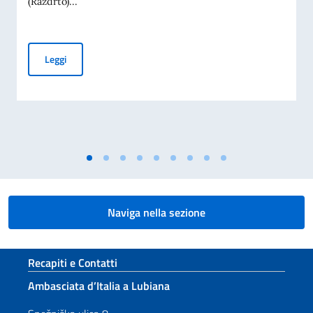
(Razdrto)...
Nuovo regime sulla superstrada H4
Leggi
Naviga nella sezione
Sezione footer
Recapiti e Contatti
Ambasciata d’Italia a Lubiana