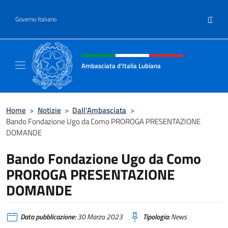
Salta al contenuto
IT
Governo Italiano
Intestazione sito, social e menù
Ambasciata d'Italia Lubiana
Sito Ufficiale Ambasciata d'Italia a Lubiana
Home
>
Notizie
>
Dall’Ambasciata
>
Bando Fondazione Ugo da Como PROROGA PRESENTAZIONE
DOMANDE
Bando Fondazione Ugo da Como
PROROGA PRESENTAZIONE
DOMANDE
Data pubblicazione:
30 Marzo 2023
Tipologia:
News