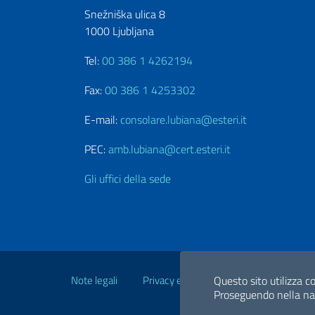
Snežniška ulica 8
1000 Ljubljana
Tel:
00 386 1 4262194
Fax:
00 386 1 4253302
E-mail:
consolare.lubiana@esteri.it
PEC:
amb.lubiana@cert.esteri.it
Gli uffici della sede
Link Utili
Note legali
Privacy e cookie policy
Dichiarazio
Questo sito utilizza co
Proseguendo nella navi