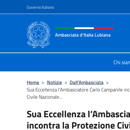
Salta al contenuto
Governo Italiano
Intestazione sito, social 
Ambasciata d'Italia Lubiana
Sito Ufficiale Ambasciata d'Italia a
Chi si
Home
>
Notizie
>
Dall’Ambasciata
>
Sua Eccellenza l’Ambasciatore Carlo Campanile inc
Civile Nazionale...
Sua Eccellenza l’Ambasci
incontra la Protezione Civ