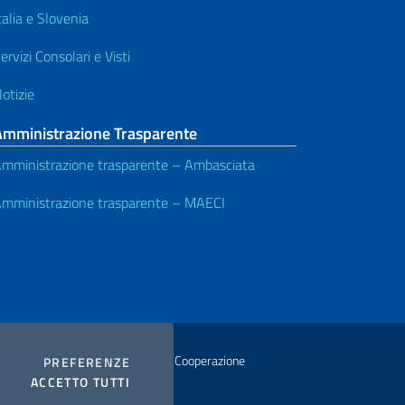
talia e Slovenia
ervizi Consolari e Visti
otizie
Amministrazione Trasparente
mministrazione trasparente – Ambasciata
mministrazione trasparente – MAECI
istero degli Affari Esteri e della Cooperazione
COOKIES
PREFERENZE
I COOKIES
ACCETTO TUTTI