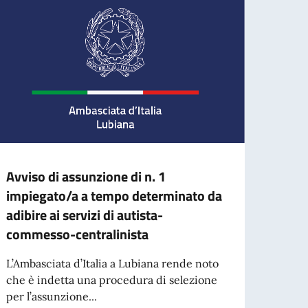
Avviso di assunzione di n. 1
BORS
impiegato/a a tempo determinato da
D'AR
adibire ai servizi di autista-
SPET
commesso-centralinista
L’Acca
Spetta
L’Ambasciata d’Italia a Lubiana rende noto
collab
che è indetta una procedura di selezione
per l’assunzione...