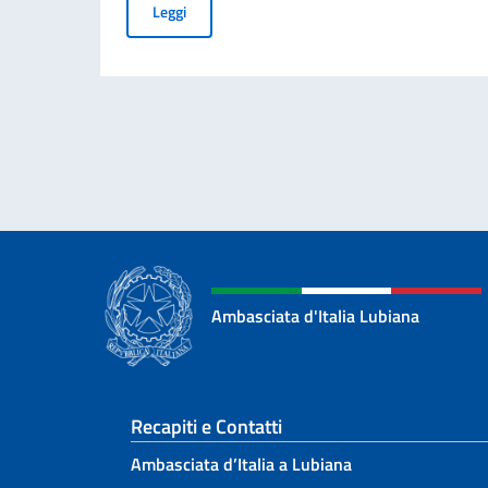
Precauzioni da adottare in caso di passeggiate
Leggi
Ambasciata d'Italia Lubiana
Sezione footer
Recapiti e Contatti
Ambasciata d’Italia a Lubiana