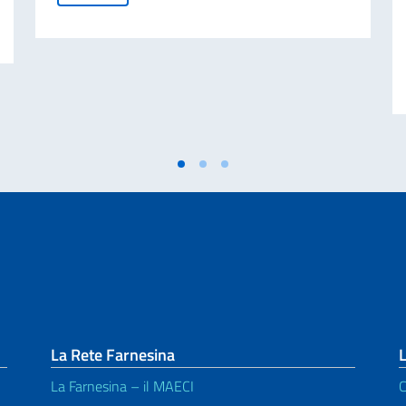
 nella natura
La Rete Farnesina
L
La Farnesina – il MAECI
C