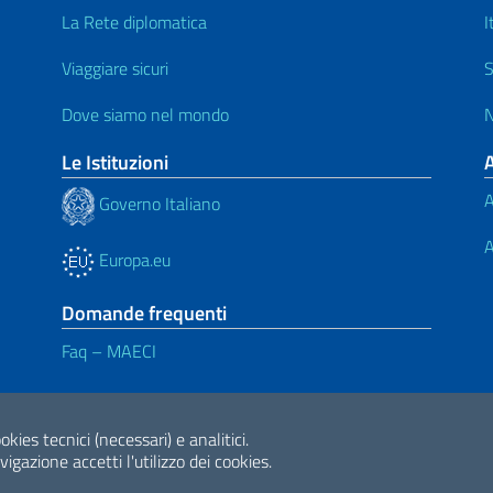
La Rete diplomatica
I
Viaggiare sicuri
S
Dove siamo nel mondo
N
Le Istituzioni
A
Governo Italiano
A
Europa.eu
Domande frequenti
Faq – MAECI
ne di accessibilità
okies tecnici (necessari) e analitici.
2026 Copyright Min
gazione accetti l'utilizzo dei cookies.
Internazionale