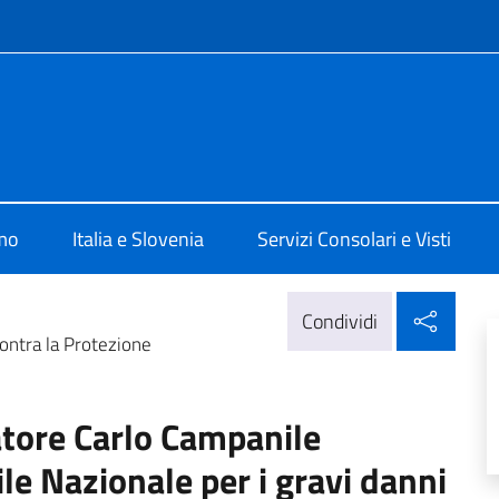
e menù
 Lubiana
amo
Italia e Slovenia
Servizi Consolari e Visti
Condi
Condividi
ontra la Protezione
atore Carlo Campanile
ile Nazionale per i gravi danni