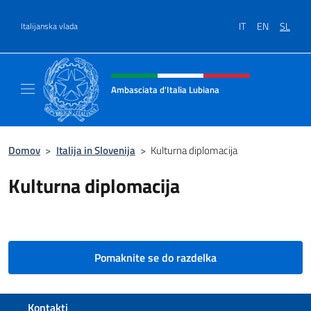
Preskoči na vsebino
IT
EN
SL
Italijanska vlada
Glava spletnega mesta, družbeni
Ambasciata d'Italia Lubiana
Sito Ufficiale Ambasciata d'Italia a Lubiana
Domov
>
Italija in Slovenija
>
Kulturna diplomacija
Kulturna diplomacija
Pomaknite se do razdelka
Footer section
Kontakti