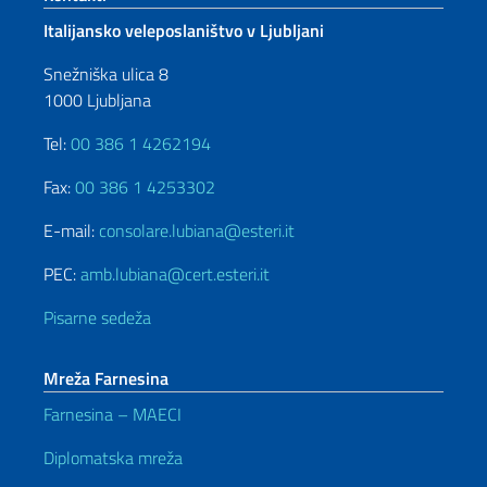
Italijansko veleposlaništvo v Ljubljani
Snežniška ulica 8
1000 Ljubljana
Tel:
00 386 1 4262194
Fax:
00 386 1 4253302
E-mail:
consolare.lubiana@esteri.it
PEC:
amb.lubiana@cert.esteri.it
Pisarne sedeža
Mreža Farnesina
Farnesina – MAECI
Diplomatska mreža