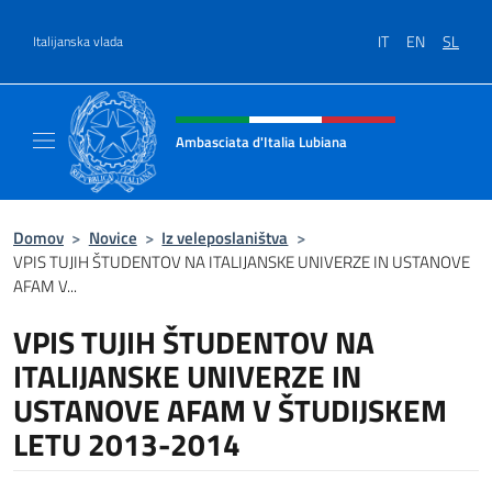
Preskoči na vsebino
IT
EN
SL
Italijanska vlada
Glava spletnega mesta, družbeni
Ambasciata d'Italia Lubiana
Sito Ufficiale Ambasciata d'Italia a Lubiana
Domov
>
Novice
>
Iz veleposlaništva
>
VPIS TUJIH ŠTUDENTOV NA ITALIJANSKE UNIVERZE IN USTANOVE
AFAM V...
VPIS TUJIH ŠTUDENTOV NA
ITALIJANSKE UNIVERZE IN
USTANOVE AFAM V ŠTUDIJSKEM
LETU 2013-2014