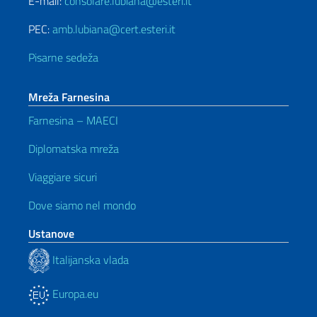
E-mail:
consolare.lubiana@esteri.it
PEC:
amb.lubiana@cert.esteri.it
Pisarne sedeža
Mreža Farnesina
Farnesina – MAECI
Diplomatska mreža
Viaggiare sicuri
Dove siamo nel mondo
Ustanove
Italijanska vlada
Europa.eu