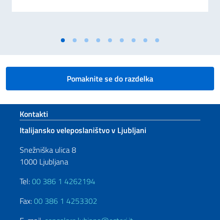
Pomaknite se do razdelka
Footer section
Kontakti
Italijansko veleposlaništvo v Ljubljani
Snežniška ulica 8
1000 Ljubljana
Tel:
00 386 1 4262194
Fax:
00 386 1 4253302