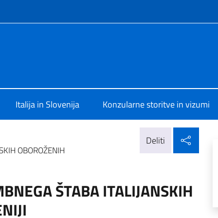
užbeni mediji in meni
 Lubiana
Italija in Slovenija
Konzularne storitve in vizumi
Delit
Deliti
NSKIH OBOROŽENIH
BNEGA ŠTABA ITALIJANSKIH
NIJI