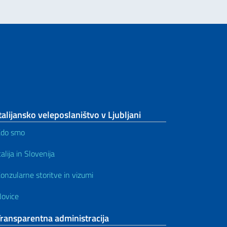
talijansko veleposlaništvo v Ljubljani
Kdo smo
talija in Slovenija
onzularne storitve in vizumi
ovice
ransparentna administracija