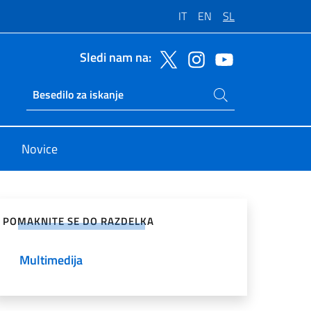
IT
EN
SL
Sledi nam na:
Iskanje na spletnem mestu
Ricerca sito live
Novice
e v družabnih omrežjih
POMAKNITE SE DO RAZDELKA
Multimedija