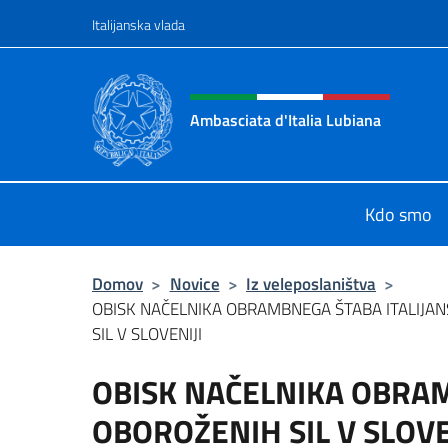
Preskoči na vsebino
Italijanska vlada
Glava spletnega mesta, dr
Ambasciata d'Italia Lubiana
Sito Ufficiale Ambasciata d'Italia a
Kdo smo
Domov
>
Novice
>
Iz veleposlaništva
>
OBISK NAČELNIKA OBRAMBNEGA ŠTABA ITALIJA
SIL V SLOVENIJI
OBISK NAČELNIKA OBRAM
OBOROŽENIH SIL V SLOVE