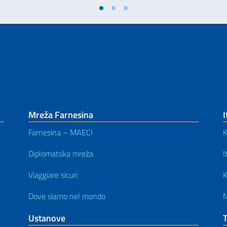
Mreža Farnesina
I
Farnesina – MAECI
Diplomatska mreža
I
Viaggiare sicuri
K
Dove siamo nel mondo
N
Ustanove
T