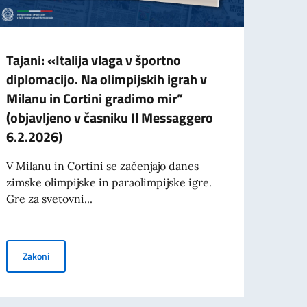
Tajani: «Italija vlaga v športno
Štipe
diplomacijo. Na olimpijskih igrah v
zade
Milanu in Cortini gradimo mir”
za u
(objavljeno v časniku Il Messaggero
magis
6.2.2026)
upri
V Milanu in Cortini se začenjajo danes
Italij
zimske olimpijske in paraolimpijske igre.
medna
Gre za svetovni...
sodelo
Tajani: «Italija vlaga v športno diplomacijo. Na olimpijskih igra
Zakoni
Zak