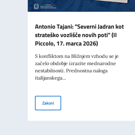
Antonio Tajani: "Severni Jadran kot
strateško vozlišče novih poti" (Il
Piccolo, 17. marca 2026)
S konfliktom na Bližnjem vzhodu se je
začelo obdobje izrazite mednarodne
nestabilnosti. Prednostna naloga
italijanskega...
Antonio Tajani: "Severni Jadran kot strateško v
Zakoni