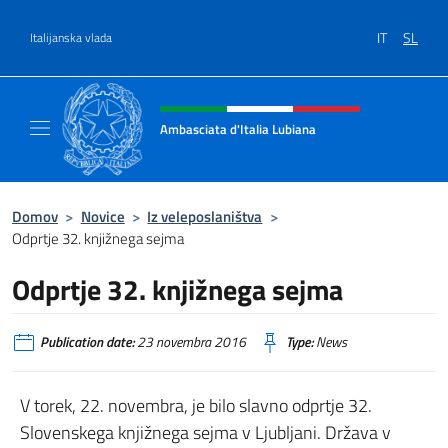
Preskoči na vsebino
IT
SL
Italijanska vlada
Glava spletnega mesta, družbeni
Ambasciata d'Italia Lubiana
Sito Ufficiale Ambasciata d'Italia a Lubiana
Domov
>
Novice
>
Iz veleposlaništva
>
Odprtje 32. knjižnega sejma
Odprtje 32. knjižnega sejma
Publication date:
23 novembra 2016
Type:
News
V torek, 22. novembra, je bilo slavno odprtje 32.
Slovenskega knjižnega sejma v Ljubljani. Država v