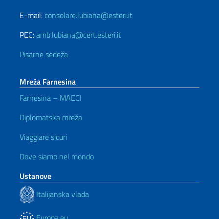
E-mail:
consolare.lubiana@esteri.it
PEC:
amb.lubiana@cert.esteri.it
Pisarne sedeža
Mreža Farnesina
Farnesina – MAECI
Diplomatska mreža
Viaggiare sicuri
Dove siamo nel mondo
Ustanove
Italijanska vlada
Europa.eu