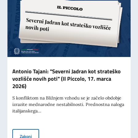
Antonio Tajani: "Severni Jadran kot strateško
vozlišče novih poti" (Il Piccolo, 17. marca
2026)
S konfliktom na Bližnjem vzhodu se je začelo obdobje
izrazite mednarodne nestabilnosti. Prednostna naloga
italijanskega...
Antonio Tajani: "Severni Jadran kot strateško vozlišče novih
Zakoni